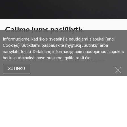
Galime Jums pasiūlyti:
Informuojame, kad šioje svetainėje naudojami slapukai (angl.
Įvairių storių ir dydžių vakuuminius maišelius
Cookies). Sutikdami, paspauskite mygtuką „Sutinku“ arba
Vakuuminius maišelius su spauda
naršykite toliau. Detalesnę informaciją apie naudojamus slapukus
Trumpą užsakymų įvykdymo laiką
bei kaip atsisakyti savo sutikimo, galite rasti
čia
.
Vakuuminius maišelius su pakabinimo skylute
SUTINKU
Savybės:
puikus skaidrumas
geras deguonies ir vandens garų barjeras
geras kvapo ir aromato barjeras
puikus užlydymas net sudėtingomis sąlygomis