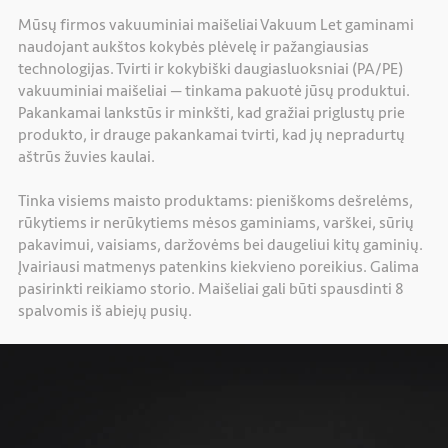
Mūsų firmos vakuuminiai maišeliai Vakuum Let gaminami
naudojant aukštos kokybės plėvelę ir pažangiausias
technologijas. Tvirti ir kokybiški daugiasluoksniai (PA/PE)
vakuuminiai maišeliai — tinkama pakuotė jūsų produktui.
Pakankamai lankstūs ir minkšti, kad gražiai priglustų prie
produkto, ir drauge pakankamai tvirti, kad jų nepradurtų
aštrūs žuvies kaulai.
Tinka visiems maisto produktams: pieniškoms dešrelėms,
rūkytiems ir nerūkytiems mėsos gaminiams, varškei, sūrių
pakavimui, vaisiams, daržovėms bei daugeliui kitų gaminių.
Įvairiausi matmenys patenkins kiekvieno poreikius. Galima
pasirinkti reikiamo storio. Maišeliai gali būti spausdinti 8
spalvomis iš abiejų pusių.